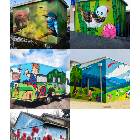
TRANSFORMATEUR À
TRANSFORMATEUR À
SATHONAY-CAMP
SATHONAY-CAMP
CENTRE SOCIAL APMV À
ECOLE DE SERRIÈRES DE
BOURGOIN-JALLIEU
BRIORD
TRANSFORMATEUR À
SATHONAY CAMP –
COQUELICOTS